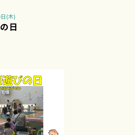
日(木)
びの日
要