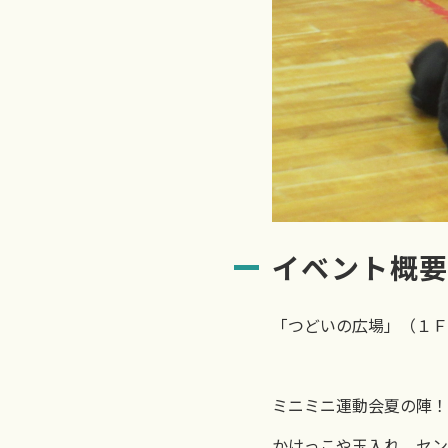
イベント概
「つどいの広場」（１Ｆ
ミニミニ運動会夏の陣！
かけっこや玉入れ、セン