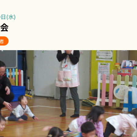
日(水)
動会
者