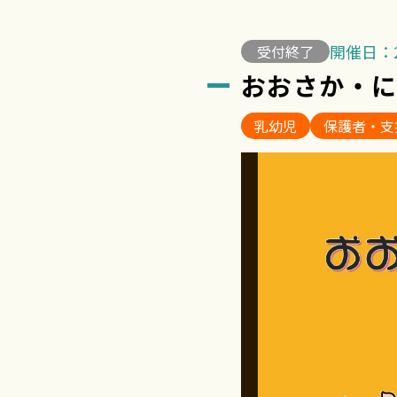
開催日：2
受付終了
おおさか・
乳幼児
保護者・支