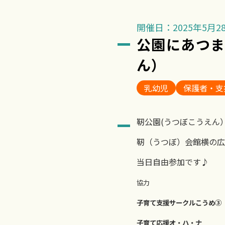
開催日：2025年5月28
公園にあつ
ん）
乳幼児
保護者・支
靭公園(うつぼこうえん
靭（うつぼ）会館横の広
当日自由参加です♪
協力
子育て支援サークルこうめ③
子育て応援オ・ハ・ナ