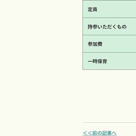
定員
持参いただくもの
参加費
一時保育
＜＜前の記事へ