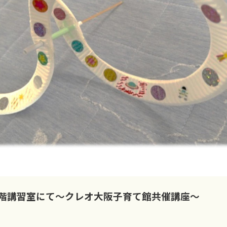
階講習室にて
～クレオ大阪子育て館共催講座～