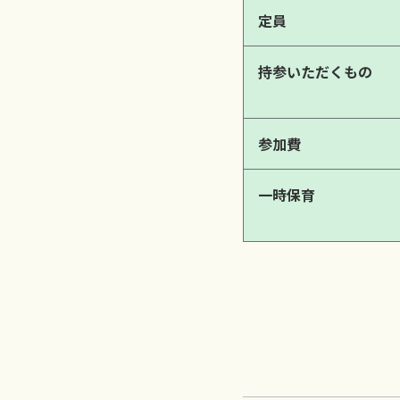
定員
持参いただくもの
参加費
一時保育