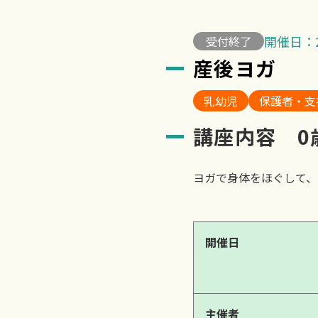
開催日：2
受付終了
産後ヨガ
乳幼児
保護者・支
講座内容 0
ヨガで身体をほぐして、
開催日
主催者