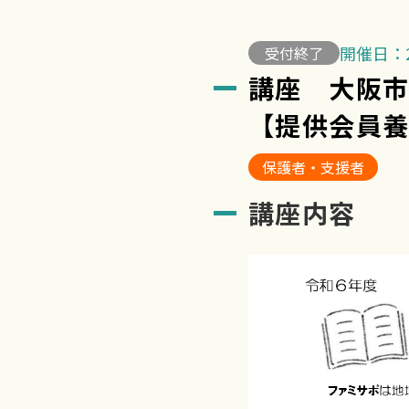
開催日：2
受付終了
講座 大阪
【提供会員
保護者・支援者
講座内容