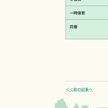
一時保育
共催
＜＜前の記事へ