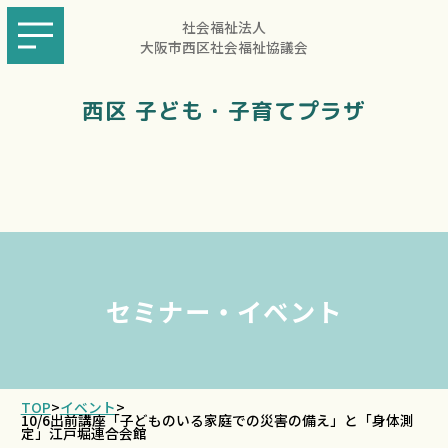
社会福祉法人
大阪市西区社会福祉協議会
西区 子ども・子育てプラザ
セミナー・イベント
TOP
>
イベント
>
10/6出前講座「子どものいる家庭での災害の備え」と「身体測
定」江戸堀連合会館