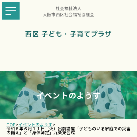
社会福祉法人
大阪市西区社会福祉協議会
西区 子ども・子育てプラザ
イベントのようす
TOP
>
イベントのようす
>
令和６年６月１１日（火）出前講座「子どものいる家庭での災害
の備え」と「身体測定」九条東会館