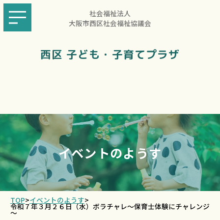
社会福祉法人
大阪市西区社会福祉協議会
西区 子ども・子育てプラザ
イベントのようす
TOP
>
イベントのようす
>
令和７年３月２６日（水）ボラチャレ～保育士体験にチャレンジ
～