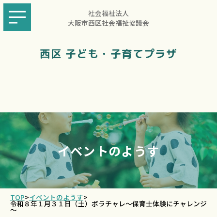
社会福祉法人
大阪市西区社会福祉協議会
西区 子ども・子育てプラザ
イベントのようす
TOP
>
イベントのようす
>
令和８年１月３１日（土）ボラチャレ～保育士体験にチャレンジ
～