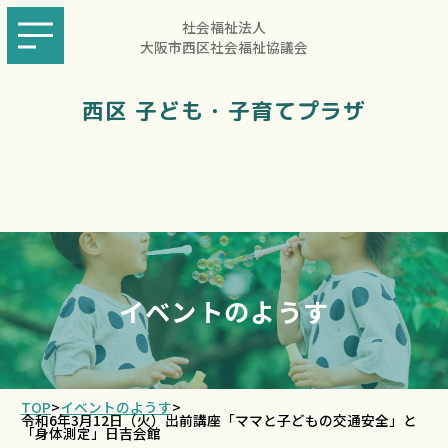
社会福祉法人
大阪市西区社会福祉協議会
西区 子ども・子育てプラザ
イベントのようす
TOP
>
イベントのようす
>
令和6年3月12日（火）出前講座「ママと子どもの交通安全」と
「身体測定」日吉会館