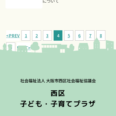
について
<PREV
1
2
3
4
5
6
7
8
9
NEXT>
社会福祉法人 大阪市西区社会福祉協議会
西区
子ども・子育てプラザ